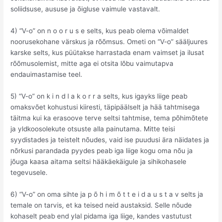
soliidsuse, aususe ja õigluse vaimule vastavalt.
4) “V-o” on n o o r u s e selts, kus peab olema võimaldet
noorusekohane värskus ja rõõmsus. Ometi on “V-o” sääljuures
karske selts, kus püütakse harrastada enam vaimset ja ilusat
rõõmusolemist, mitte aga ei otsita lõbu vaimutapva
endauimastamise teel.
5) “V-o” on k i n d l a k o r r a selts, kus igayks liige peab
omaksvõet kohustusi kiiresti, täpipäälselt ja hää tahtmisega
täitma kui ka erasoove terve seltsi tahtmise, tema põhimõtete
ja yldkoosolekute otsuste alla painutama. Mitte teisi
syydistades ja teistelt nõudes, vaid ise puudusi ära näidates ja
nõrkusi parandada pyydes peab iga liige kogu oma nõu ja
jõuga kaasa aitama seltsi hääkäekäigule ja sihikohasele
tegevusele.
6) “V-o” on oma sihte ja p õ h i m õ t t e i d a u s t a v selts ja
temale on tarvis, et ka teised neid austaksid. Selle nõude
kohaselt peab end ylal pidama iga liige, kandes vastutust