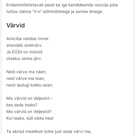
Endastmõistetavalt peab ka iga kandideerida-soovija juba
tuttav olema “V-o” põhimõtetega ja senise ilmega.
Värvid
Amicitia neidise rinnal
sirendab sirelivärv.
Ja EÜSil on mütsid
otsekui sinine järv.
Neid värve ma näen,
neid värve ma tean,
neist laulugi kokku sean.
Mis värvid on Veljestol –
kes seda teaks?
Mis värvid on Veljestol?
Kui teaks, küll oleks hea!
Ta aknad maaliksin kohe just seda värvi ma,