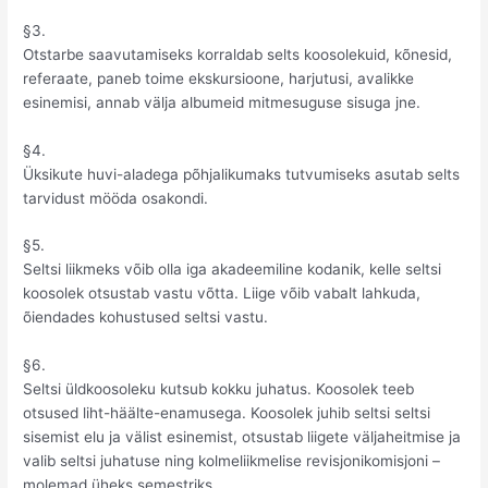
§3.
Otstarbe saavutamiseks korraldab selts koosolekuid, kõnesid,
referaate, paneb toime ekskursioone, harjutusi, avalikke
esinemisi, annab välja albumeid mitmesuguse sisuga jne.
§4.
Üksikute huvi-aladega põhjalikumaks tutvumiseks asutab selts
tarvidust mööda osakondi.
§5.
Seltsi liikmeks võib olla iga akadeemiline kodanik, kelle seltsi
koosolek otsustab vastu võtta. Liige võib vabalt lahkuda,
õiendades kohustused seltsi vastu.
§6.
Seltsi üldkoosoleku kutsub kokku juhatus. Koosolek teeb
otsused liht-häälte-enamusega. Koosolek juhib seltsi seltsi
sisemist elu ja välist esinemist, otsustab liigete väljaheitmise ja
valib seltsi juhatuse ning kolmeliikmelise revisjonikomisjoni –
molemad üheks semestriks.