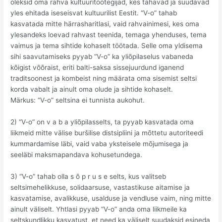
oleksid oma rahva kultuuritöötegijad, kes tahavad ja suudavad
yles ehitada iseseisvat kultuurilist Eestit. “V-o” tahab
kasvatada mitte härrasharitlasi, vaid rahvainimesi, kes oma
ylesandeks loevad rahvast teenida, temaga yhenduses, tema
vaimus ja tema sihtide kohaselt töötada. Selle oma yldisema
sihi saavutamiseks pyyab “V-o” ka yliõpilaselus vabaneda
kõigist võõraist, eriti balti-saksa sissejuurdund iganend
traditsoonest ja kombeist ning määrata oma sisemist seltsi
korda vabalt ja ainult oma olude ja sihtide kohaselt.
Märkus: “V-o” seltsina ei tunnista aukohut.
2) “V-o” on v a b a yliõpilasselts, ta pyyab kasvatada oma
liikmeid mitte välise buršilise distsipliini ja mõttetu autoriteedi
kummardamise läbi, vaid vaba yksteisele mõjumisega ja
seeläbi maksmapandava kohusetundega.
3) “V-o” tahab olla s õ p r u s e selts, kus valitseb
seltsimehelikkuse, solidaarsuse, vastastikuse aitamise ja
kasvatamise, avalikkuse, usalduse ja vendluse vaim, ning mitte
ainult väliselt. Yhtlasi pyyab “V-o” anda oma liikmeile ka
seltskundlikku kasvatust, et need ka väliselt suudaksid esineda