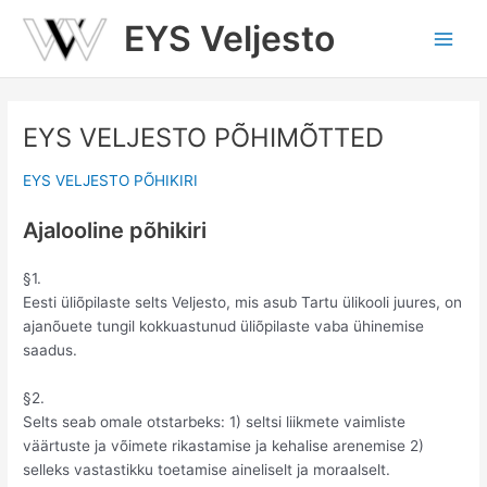
Skip
EYS Veljesto
to
Main
content
Men
EYS VELJESTO PÕHIMÕTTED
EYS VELJESTO PÕHIKIRI
Ajalooline põhikiri
§1.
Eesti üliõpilaste selts Veljesto, mis asub Tartu ülikooli juures, on
ajanõuete tungil kokkuastunud üliõpilaste vaba ühinemise
saadus.
§2.
Selts seab omale otstarbeks: 1) seltsi liikmete vaimliste
väärtuste ja võimete rikastamise ja kehalise arenemise 2)
selleks vastastikku toetamise aineliselt ja moraalselt.