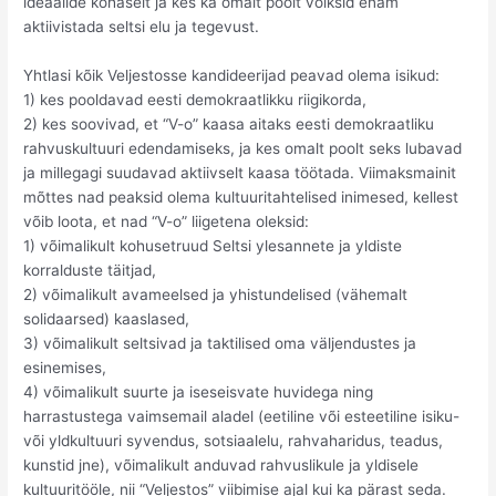
ideaalide kohaselt ja kes ka omalt poolt võiksid enam
aktiivistada seltsi elu ja tegevust.
Yhtlasi kõik Veljestosse kandideerijad peavad olema isikud:
1) kes pooldavad eesti demokraatlikku riigikorda,
2) kes soovivad, et “V-o” kaasa aitaks eesti demokraatliku
rahvuskultuuri edendamiseks, ja kes omalt poolt seks lubavad
ja millegagi suudavad aktiivselt kaasa töötada. Viimaksmainit
mõttes nad peaksid olema kultuuritahtelised inimesed, kellest
võib loota, et nad “V-o” liigetena oleksid:
1) võimalikult kohusetruud Seltsi ylesannete ja yldiste
korralduste täitjad,
2) võimalikult avameelsed ja yhistundelised (vähemalt
solidaarsed) kaaslased,
3) võimalikult seltsivad ja taktilised oma väljendustes ja
esinemises,
4) võimalikult suurte ja iseseisvate huvidega ning
harrastustega vaimsemail aladel (eetiline või esteetiline isiku-
või yldkultuuri syvendus, sotsiaalelu, rahvaharidus, teadus,
kunstid jne), võimalikult anduvad rahvuslikule ja yldisele
kultuuritööle, nii “Veljestos” viibimise ajal kui ka pärast seda.