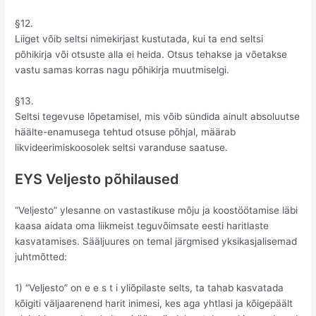
§12.
Liiget võib seltsi nimekirjast kustutada, kui ta end seltsi
põhikirja või otsuste alla ei heida. Otsus tehakse ja võetakse
vastu samas korras nagu põhikirja muutmiselgi.
§13.
Seltsi tegevuse lõpetamisel, mis võib sündida ainult absoluutse
häälte-enamusega tehtud otsuse põhjal, määrab
likvideerimiskoosolek seltsi varanduse saatuse.
EYS Veljesto põhilaused
“Veljesto” ylesanne on vastastikuse mõju ja koostöötamise läbi
kaasa aidata oma liikmeist teguvõimsate eesti haritlaste
kasvatamises. Sääljuures on temal järgmised yksikasjalisemad
juhtmõtted:
1) “Veljesto” on e e s t i yliõpilaste selts, ta tahab kasvatada
kõigiti väljaarenend harit inimesi, kes aga yhtlasi ja kõigepäält