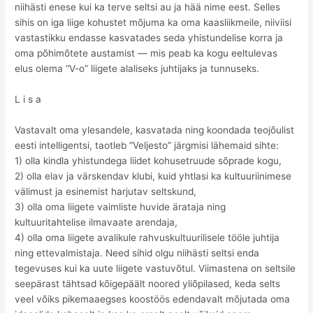
niihästi enese kui ka terve seltsi au ja hää nime eest. Selles
sihis on iga liige kohustet mõjuma ka oma kaasliikmeile, niiviisi
vastastikku endasse kasvatades seda yhistundelise korra ja
oma põhimõtete austamist — mis peab ka kogu eeltulevas
elus olema “V-o” liigete alaliseks juhtijaks ja tunnuseks.
L i s a
Vastavalt oma ylesandele, kasvatada ning koondada teojõulist
eesti intelligentsi, taotleb “Veljesto” järgmisi lähemaid sihte:
1) olla kindla yhistundega liidet kohusetruude sõprade kogu,
2) olla elav ja värskendav klubi, kuid yhtlasi ka kultuuriinimese
välimust ja esinemist harjutav seltskund,
3) olla oma liigete vaimliste huvide ärataja ning
kultuuritahtelise ilmavaate arendaja,
4) olla oma liigete avalikule rahvuskultuurilisele tööle juhtija
ning ettevalmistaja. Need sihid olgu niihästi seltsi enda
tegevuses kui ka uute liigete vastuvõtul. Viimastena on seltsile
seepärast tähtsad kõigepäält noored yliõpilased, keda selts
veel võiks pikemaaegses koostöös edendavalt mõjutada oma