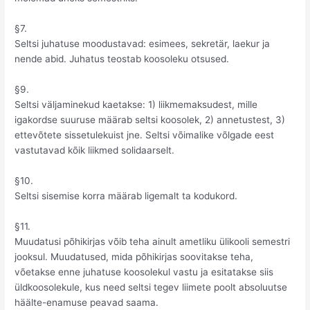
§7.
Seltsi juhatuse moodustavad: esimees, sekretär, laekur ja
nende abid. Juhatus teostab koosoleku otsused.
§9.
Seltsi väljaminekud kaetakse: 1) liikmemaksudest, mille
igakordse suuruse määrab seltsi koosolek, 2) annetustest, 3)
ettevõtete sissetulekuist jne. Seltsi võimalike võlgade eest
vastutavad kõik liikmed solidaarselt.
§10.
Seltsi sisemise korra määrab ligemalt ta kodukord.
§11.
Muudatusi põhikirjas võib teha ainult ametliku ülikooli semestri
jooksul. Muudatused, mida põhikirjas soovitakse teha,
võetakse enne juhatuse koosolekul vastu ja esitatakse siis
üldkoosolekule, kus need seltsi tegev liimete poolt absoluutse
häälte-enamuse peavad saama.