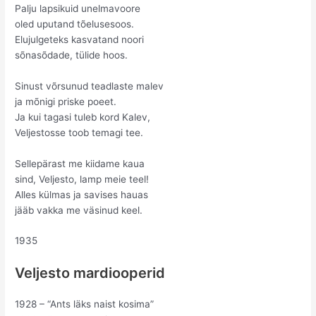
Palju lapsikuid unelmavoore
oled uputand tõelusesoos.
Elujulgeteks kasvatand noori
sõnasõdade, tülide hoos.
Sinust võrsunud teadlaste malev
ja mõnigi priske poeet.
Ja kui tagasi tuleb kord Kalev,
Veljestosse toob temagi tee.
Sellepärast me kiidame kaua
sind, Veljesto, lamp meie teel!
Alles külmas ja savises hauas
jääb vakka me väsinud keel.
1935
Veljesto mardiooperid
1928 – “Ants läks naist kosima”