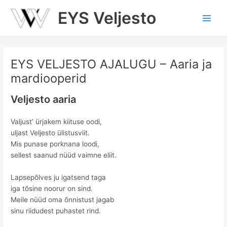
Skip
EYS Veljesto
to
Main
content
Men
EYS VELJESTO AJALUGU – Aaria ja
mardiooperid
Veljesto aaria
Valjust’ ürjakem kiituse oodi,
uljast Veljesto ülistusviit.
Mis punase porknana loodi,
sellest saanud nüüd vaimne eliit.
Lapsepõlves ju igatsend taga
iga tõsine noorur on sind.
Meile nüüd oma õnnistust jagab
sinu riidudest puhastet rind.