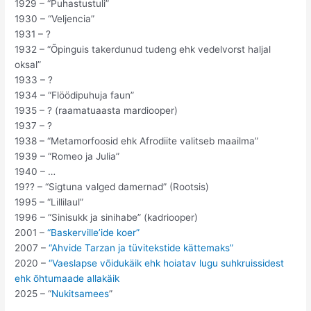
1929 – “Puhastustuli”
1930 – “Veljencia”
1931 – ?
1932 – “Õpinguis takerdunud tudeng ehk vedelvorst haljal
oksal”
1933 – ?
1934 – “Flöödipuhuja faun”
1935 – ? (raamatuaasta mardiooper)
1937 – ?
1938 – “Metamorfoosid ehk Afrodiite valitseb maailma”
1939 – “Romeo ja Julia”
1940 – …
19?? – “Sigtuna valged damernad” (Rootsis)
1995 – “Lillilaul”
1996 – “Sinisukk ja sinihabe” (kadriooper)
2001 –
“Baskerville’ide koer”
2007 –
“Ahvide Tarzan ja tüvitekstide kättemaks”
2020 –
“Vaeslapse võidukäik ehk hoiatav lugu suhkruissidest
ehk õhtumaade allakäik
2025 – “
Nukitsamees
”