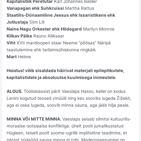
Kapitalistlik Peretütar
Karl Johannes Balder
Vanapagan ehk Suhkruissi
Martha Rattus
Staatilis-Dünaamiline Jeesus ehk Issaristikene ehk
Jutlustaja
Siim Lill
Naine Nagu Orkester ehk Hildegard
Marilyn Monroe
Kilkav Päike
Rauno Alliksaar
Viht
XVII mardiooperi staar Neeme “põõsas” Näripä
taastulemine ehk tarbimisühiskonna ringkäik
Mart
Helme
Hoiatus! võib sisaldada häirivat materjali epileptikutele,
kapitalistidele ja absoluutse kuulmisega inimestele.
ALGUS.
Töölisklassist pärit Vaeslaps Hasso, kellel on kodus
Lenini kogutud teosed vinüülil ning kes sooviks lugeda Žižekit,
aga ei oska lugeda, soovib minna sauna, aga jääb hilja peale.
MINNA VÕI MITTE MINNA.
Vaeslaps seisab silmitsi kultuurilis-
moraalse-sotsiaalse konfliktiga: ühelt poolt jumalikustatud
Hügieen, teiselt poolt soome-ugrilik implitsiitne teadmine, et
pärast südaööd sauna minna ei tohi. Moderniseerumine on