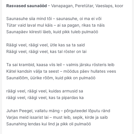
Rasvased saunaööd
– Vanapagan, Peretütar, Vaeslaps, koor
Saunasuhe siia mind tõi – saunasuhe, oi ma ei või
Tütar vaid laval mul käis – ai sa pagan, rikas ta näis
Saunapäev kiiresti läeb, kuid pikk tuleb pulmaöö
Räägi veel, räägi veel, ütle kas sa ta said
Räägi veel, räägi veel, kas tal röster on lai
Ta sai krambid, kaasa viis leil – valmis järsku rösteris leib
Kätel kandsin välja ta seest – möödus päev hullates vees
Saunalõõm, üürike rõõm, kuid pikk on pulmaöö
räägi veel, räägi veel, kuidas armusid sa
räägi veel, räägi veel, kas ta pipardas ka
Juhan Peegel, vallatu mäng – põrguteedel lõputu ränd
Varjas meid issarist lai – must leib, sepik, kirde ja saib
Saunahing lendas kui lind ja pikk oli pulmaöö