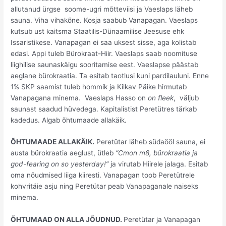
allutanud ürgse soome-ugri mõtteviisi ja Vaeslaps läheb
sauna. Viha vihakõne. Kosja saabub Vanapagan. Vaeslaps
kutsub ust kaitsma Staatilis-Dünaamilise Jeesuse ehk
Issaristikese. Vanapagan ei saa uksest sisse, aga kolistab
edasi. Appi tuleb Bürokraat-Hiir. Vaeslaps saab noomituse
liighilise saunaskäigu sooritamise eest. Vaeslapse päästab
aeglane bürokraatia. Ta esitab taotlusi kuni pardilauluni. Enne
1% SKP saamist tuleb hommik ja Kilkav Päike hirmutab
Vanapagana minema. Vaeslaps Hasso on
on fleek
, väljub
saunast saadud hüvedega. Kapitalistist Peretütres tärkab
kadedus. Algab õhtumaade allakäik.
ÕHTUMAADE ALLAKÄIK.
Peretütar läheb südaööl sauna, ei
austa bürokraatia aeglust, ütleb
“Cmon m8, bürokraatia ja
god-fearing on so yesterday!”
ja virutab Hiirele jalaga. Esitab
oma nõudmised liiga kiiresti. Vanapagan toob Peretütrele
kohvritäie asju ning Peretütar peab Vanapaganale naiseks
minema.
ÕHTUMAAD ON ALLA JÕUDNUD.
Peretütar ja Vanapagan