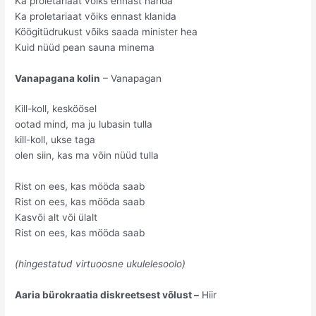
Ka proletariaat võiks ennast harida
Ka proletariaat võiks ennast klanida
Köögitüdrukust võiks saada minister hea
Kuid nüüd pean sauna minema
Vanapagana kolin
– Vanapagan
Kill-koll, kesköösel
ootad mind, ma ju lubasin tulla
kill-koll, ukse taga
olen siin, kas ma võin nüüd tulla
Rist on ees, kas mööda saab
Rist on ees, kas mööda saab
Kasvõi alt või ülalt
Rist on ees, kas mööda saab
(hingestatud virtuoosne ukulelesoolo)
Aaria bürokraatia diskreetsest võlust –
Hiir