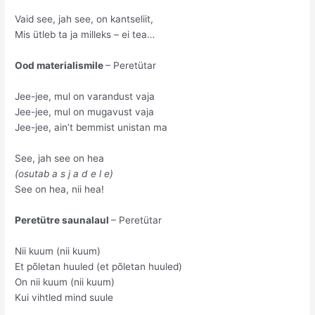
Vaid see, jah see, on kantseliit,
Mis ütleb ta ja milleks – ei tea…
Ood materialismile
– Peretütar
Jee-jee, mul on varandust vaja
Jee-jee, mul on mugavust vaja
Jee-jee, ain’t bemmist unistan ma
See, jah see on hea
(osutab a s j a d e l e)
See on hea, nii hea!
Peretütre saunalaul
– Peretütar
Nii kuum (nii kuum)
Et põletan huuled (et põletan huuled)
On nii kuum (nii kuum)
Kui vihtled mind suule