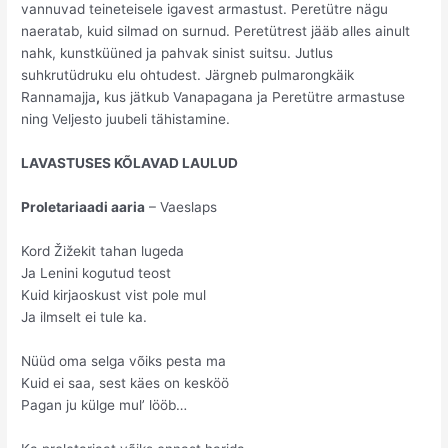
vannuvad teineteisele igavest armastust. Peretütre nägu
naeratab, kuid silmad on surnud. Peretütrest jääb alles ainult
nahk, kunstküüned ja pahvak sinist suitsu. Jutlus
suhkrutüdruku elu ohtudest. Järgneb pulmarongkäik
Rannamajja
,
kus jätkub Vanapagana ja Peretütre armastuse
ning Veljesto juubeli tähistamine.
LAVASTUSES KÕLAVAD LAULUD
Proletariaadi aaria
– Vaeslaps
Kord Žižekit tahan lugeda
Ja Lenini kogutud teost
Kuid kirjaoskust vist pole mul
Ja ilmselt ei tule ka.
Nüüd oma selga võiks pesta ma
Kuid ei saa, sest käes on kesköö
Pagan ju külge mul’ lööb…