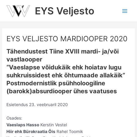
Skip
EYS Veljesto
to
Main
content
Men
EYS VELJESTO MARDIOOPER 2020
Tähendustest Tiine XVIII mardi- ja/või
vastlaooper
“Vaeslapse võidukäik ehk hoiatav lugu
suhkruissidest ehk õhtumaade allakäik”
Postmodernistlik psühholoogiline
(barokk)absurdiooper ühes vaatuses
Esietendus 23. veebruaril 2020
Osades:
Vaeslaps Hasso
Kerstin Vestel
Hiir ehk Bürokraatia Õis
Rahel Toomik