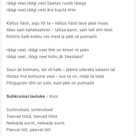
räägi veel,räägi veel Saatan ruulib täiega
räägi veel,räägi veel ära kujuta ette
Käitus hästi, asju tõi ta – käitus hästi lava peal maas
Alles sain kaheksateist – täitsa karm, sain talt üht-teist
Röstris Saib kokku viis meid ja pikk oli pulmaöö
räägi veel, räägi veel õhk on kirest nii paks
räägi veel, räägi veel kuhu jäi Vaeslaps?
Saun jäi külmaks, leil oli halb – jääme sõbraks lubasin tal
tõotas mul kohtume veel – kus ta on, mida ta teeb
Põrgupulm tihti on julm, kuid pikk on pulmaöö
Suhkruissi lauluke
– Koor
Suhkruissid, suhkruissid
Teevad tööd, teevad tööd
Nelisada eurot, nelisada eurot
Päeval-ööl, päeval-ööl